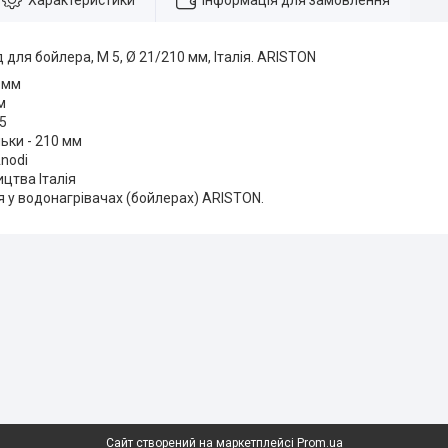
Характеристики
Інформація для замовлення
 для бойлера, М 5, Ø 21/210 мм, Італія. ARISTON
 мм
м
 5
ки - 210 мм
nodi
цтва Італія
 у водонагрівачах (бойлерах) ARISTON.
Сайт створений на маркетплейсі
Prom.ua