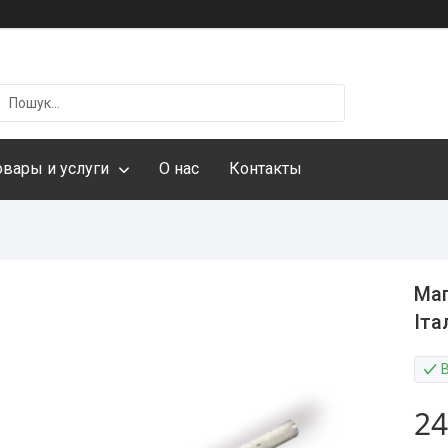
овары и услуги
О нас
Контакты
Маг
Іта
24