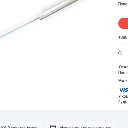
Пока
+380
пов
У ко
будь