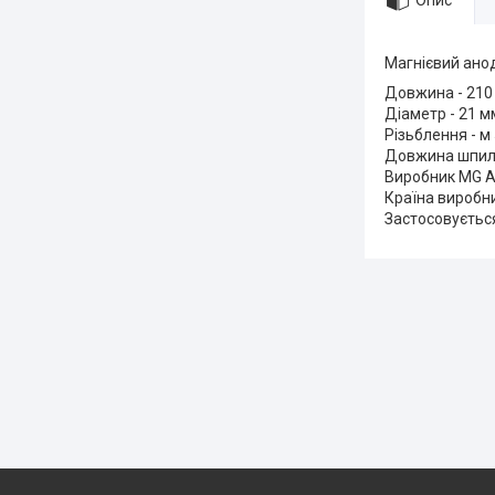
Опис
Магнієвий анод
Довжина - 210
Діаметр - 21 м
Різьблення - м
Довжина шпиль
Виробник MG A
Країна виробни
Застосовується