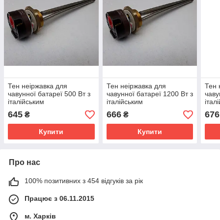
Тен неіржавка для
Тен неіржавка для
Тен 
чавунної батареї 500 Вт з
чавунної батареї 1200 Вт з
чаву
італійським
італійським
італ
терморегулятором Reco (з
терморегулятором Reco (з
терм
645
666
676
₴
₴
тепловим захистом)
тепловим захистом)
тепл
Купити
Купити
Про нас
100% позитивних з 454 відгуків за рік
Працює з 06.11.2015
м. Харків