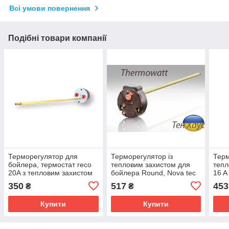
Всі умови повернення
Подібні товари компанії
Терморегулятор для
Терморегулятор із
Терм
бойлера, термостат reco
тепловим захистом для
тепл
20A з тепловим захистом
бойлера Round, Nova tec
16 A
rts 16a
350
517
453
₴
₴
Купити
Купити