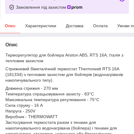
Замовлення під захистом
Опис
Характеристики
Доставка
Оплата
Умови п
Опис
Терморегулятор для бойлера Ariston ABS, RTS 16A, Італія з
тепловим захистом
Стрижневий біметалічний термостат Thermowatt RTS 16A
(181334) з тепловим захистом для бойлерів (водонагрівачів
накопичувального типу).
Довжина стрижня - 270 мм
Температура спрацьовування захисту - 83°C
Максимальна температура регулювання - 75°C
Сила струму - 16 А
Напруга - 250V
Виробник - THERMOWATT
Застосування термостата разом з тенами для
накопичувального водонагрівача (бойлера) і тенами для
алюмінієвого, сталевого, чавунного або біметалічного