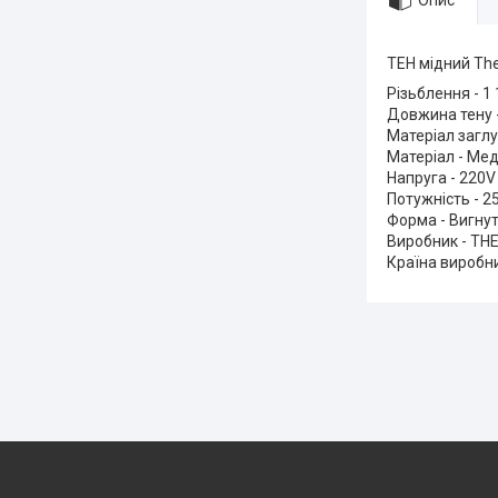
Опис
ТЕН мідний The
Різьблення - 1 
Довжина тену 
Матеріал заглу
Матеріал - Ме
Напруга - 220V
Потужність - 2
Форма - Вигну
Виробник - T
Країна виробни