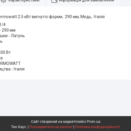
Характеристики
Інформація для замовлення
rmowatt 2.5 кВт вигнутої форми, 290 мм, Медь, Італія
1/4
- 290 мм
шки - Латунь
дь
500 Вт
та
HERMOWATT
цтва - Італія
Сайт створений на маркетплейсі
Prom.ua
Тен Хаус. |
Поскаржитися на контент
|
Політика конфіденційності