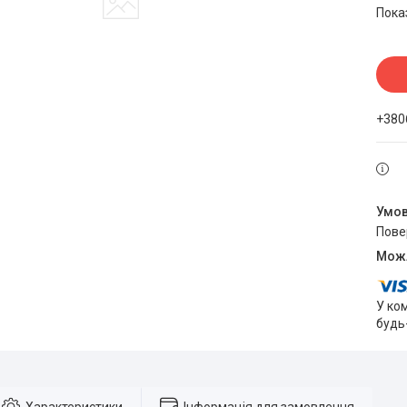
Пока
+380
пов
У ко
будь