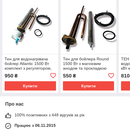
Тен для водонагрівача
Тен для бойлера Round
ТЕН
бойлер Atlantic 1500 Вт
1500 Вт з магнієвим
водо
комплект з регулятором,
анодом та прокладкою
кВт 
анодом та прокладками
про
950
550
810
₴
₴
Купити
Купити
Про нас
100% позитивних з 448 відгуків за рік
Працює з 06.11.2015