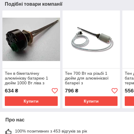
Подібні товари компанії
Тен в біметалічну
Тен 700 Вт на різьбі 1
Тен 
алюмінієву батарею 1
дюйм для алюмінієвої
бата
дюйм 1000 Вт ліва з
батареї з
тер
Італійським
терморегулятором і
634
796
556
₴
₴
терморегулятором
захисним ковпаком
Купити
Купити
Про нас
100% позитивних з 453 відгуків за рік