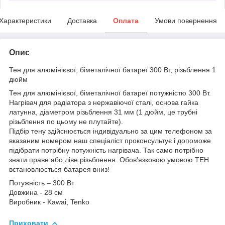
Характеристики
Доставка
Оплата
Умови повернення
Опис
Тен для алюмінієвої, біметалічної батареї 300 Вт, різьблення 1
дюйм
Тен для алюмінієвої, біметалічної батареї потужністю 300 Вт.
Нагрівач для радіатора з нержавіючої сталі, основа гайка
латунна, діаметром різьблення 31 мм (1 дюйм, це трубні
різьблення по цьому не плутайте).
Підбір тену здійснюється індивідуально за цим телефоном за
вказаним номером наш спеціаліст проконсультує і допоможе
підібрати потрібну потужність нагрівача. Так само потрібно
знати праве або ліве різьблення. Обов'язковою умовою ТЕН
встановлюється батарея вниз!
Потужність – 300 Вт
Довжина - 28 см
Виробник - Kawai, Tenko
Приховати