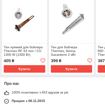
Тен прямий для бойлера
Тен для бойлера
Тен 
Thermex RF 63 mm / CU
Thermex, Amina,
800 
1300 W (1300 Вт)
Garanterm 2 кВт
Ther
1300+700Вт
405
399
387
₴
₴
Купити
Купити
Про нас
100% позитивних з 453 відгуків за рік
Працює з 06.11.2015