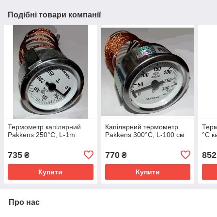
Подібні товари компанії
Термометр капілярний
Капілярний термометр
Терм
Pakkens 250°С, L-1m
Pakkens 300°С, L-100 см
°C к
735
770
852
₴
₴
Купити
Купити
Про нас