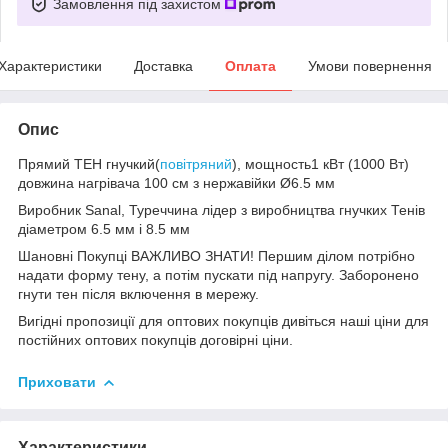
Замовлення під захистом
Характеристики
Доставка
Оплата
Умови повернення
Опис
Прямий ТЕН гнучкий(
повітряний
), мощность1 кВт (1000 Вт)
довжина нагрівача 100 см з нержавійки Ø6.5 мм
Виробник Sanal, Туреччина лідер з виробництва гнучких Тенів
діаметром 6.5 мм і 8.5 мм
Шановні Покупці ВАЖЛИВО ЗНАТИ! Першим ділом потрібно
надати форму тену, а потім пускати під напругу. Заборонено
гнути тен після включення в мережу.
Вигідні пропозиції для оптових покупців дивіться наші ціни для
постійних оптових покупців договірні ціни.
Приховати
Характеристики