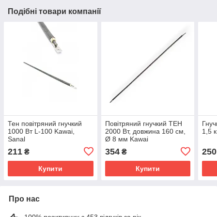
Подібні товари компанії
Тен повітряний гнучкий
Повітряний гнучкий ТЕН
Гнуч
1000 Вт L-100 Kawai,
2000 Вт, довжина 160 см,
1,5 
Sanal
Ø 8 мм Kawai
211
354
250
₴
₴
Купити
Купити
Про нас
100% позитивних з 453 відгуків за рік