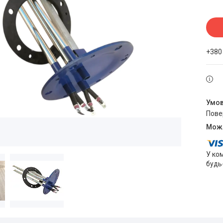
+380
пов
У ко
будь