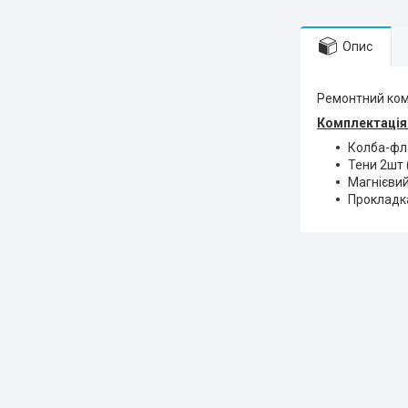
Опис
Ремонтний ком
Комплектація
Колба-фла
Тени 2шт (
Магнієвий
Прокладк