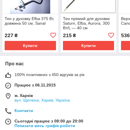
Тен у духовку Efba 375 Вт,
Тен прямий для духовки
Верх
довжина 50 см, Sanal
Saturn, Efba, Aurora, 300
Cand
Вт/L — 40 см
227
215
536
₴
₴
Купити
Купити
Про нас
100% позитивних з 450 відгуків за рік
Працює з 06.11.2015
м. Харків
вул. Щепкіна, Харків, Україна
Контакти
Сьогодні працює з 08:00 до 20:00
Показати весь графік роботи