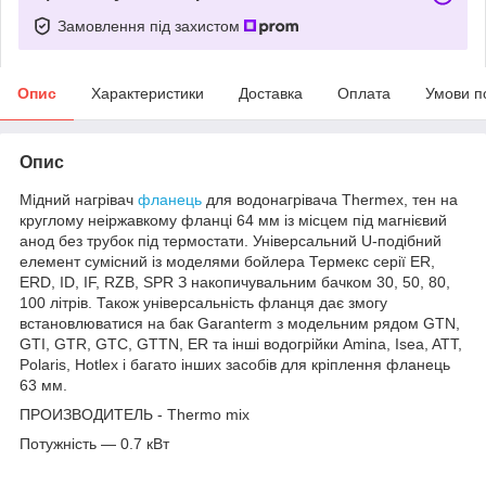
Замовлення під захистом
Опис
Характеристики
Доставка
Оплата
Умови п
Опис
Мідний нагрівач
фланець
для водонагрівача Thermex, тен на
круглому неіржавкому фланці 64 мм із місцем під магнієвий
анод без трубок під термостати. Універсальний U-подібний
елемент сумісний із моделями бойлера Термекс серії ER,
ERD, ID, IF, RZB, SPR З накопичувальним бачком 30, 50, 80,
100 літрів. Також універсальність фланця дає змогу
встановлюватися на бак Garanterm з модельним рядом GTN,
GTI, GTR, GTC, GTTN, ER та інші водогрійки Amina, Isea, ATT,
Polaris, Hotlex і багато інших засобів для кріплення фланець
63 мм.
ПРОИЗВОДИТЕЛЬ - Thermo mix
Потужність — 0.7 кВт