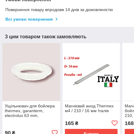
Повернення товару впродовж 14 днів за домовленістю
Всі умови повернення
З цим товаром також замовляють
Ущільнювач для бойлера
Магнієвий анод Thermex
Магн
thermex, garanterm,
м4 / 210 / 16 мм Італія
бойл
electrolux 63 mm,
210,
силіконова прокладка
165
168
₴
90
₴
Купити