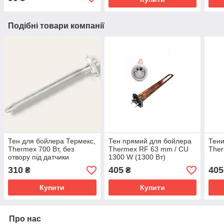
Подібні товари компанії
Тен для бойлера Термекс,
Тен прямий для бойлера
Тени
Thermex 700 Вт, без
Thermex RF 63 mm / CU
Ther
отвору під датчики
1300 W (1300 Вт)
310
405
405
₴
₴
Купити
Купити
Про нас