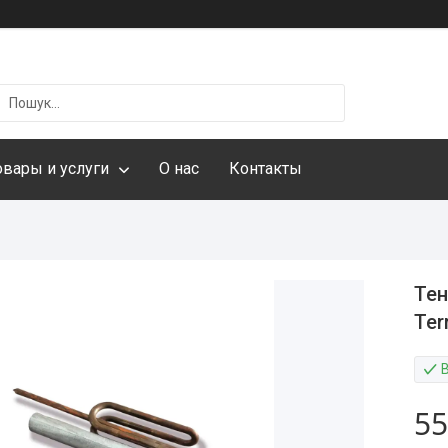
овары и услуги
О нас
Контакты
Тен
Ter
55