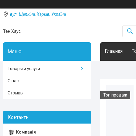
вул. Щепкіна, Харків, Україна
Тен Хаус
Главная
Т
Товары и услуги
О нас
Отзывы
Топ продаж