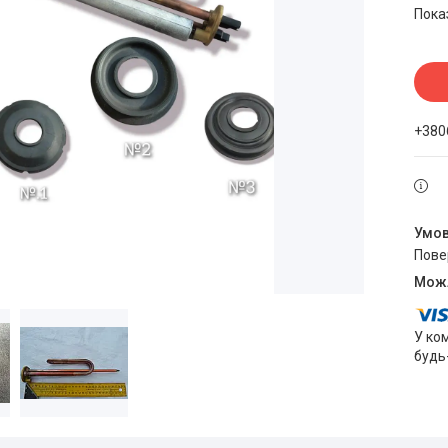
Пока
+380
пов
У ко
будь