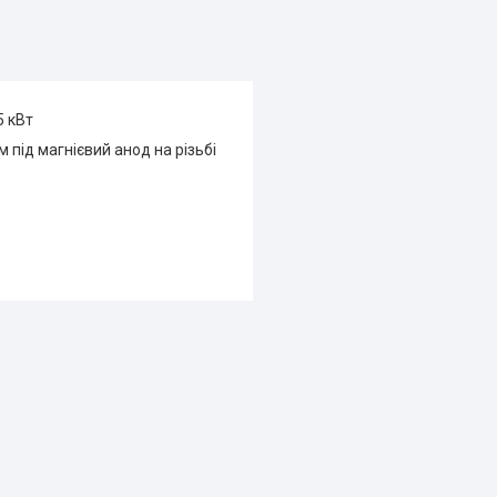
5 кВт
 під магнієвий анод на різьбі