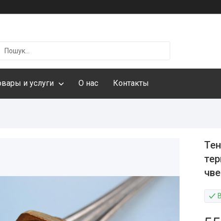
овары и услуги
О нас
Контакты
Тен
тер
чве