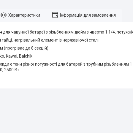
Характеристики
Інформація для замовлення
ч для чавунної батареї з різьбленням дюйм з чвертю 1 1/4, потужніс
й гайці, нагрівальний елемент із нержавіючої сталі
м (прогріває до 8 секцій)
o, Kawai, Balchik
вжди є тени різної потужності для батарей з трубним різьбленням 1 
0, 2500 Вт