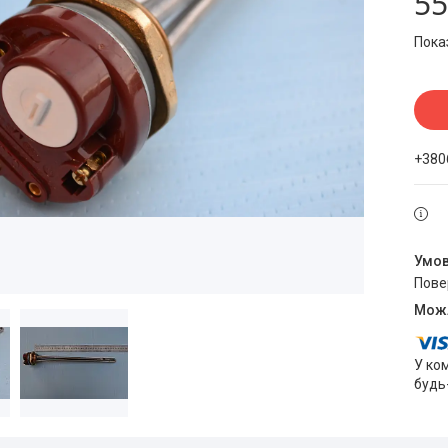
55
Пока
+380
пов
У ко
будь