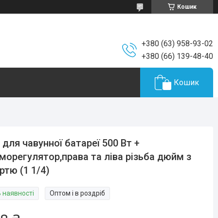
Кошик
+380 (63) 958-93-02
+380 (66) 139-48-40
Кошик
 для чавунної батареї 500 Вт +
морегулятор,права та ліва різьба дюйм з
ртю (1 1/4)
В наявності
Оптом і в роздріб