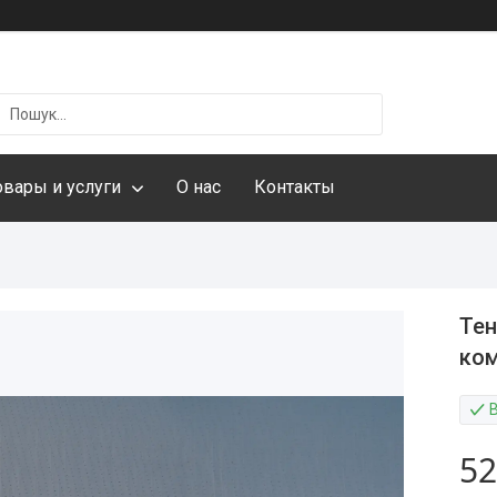
овары и услуги
О нас
Контакты
Тен
ком
52