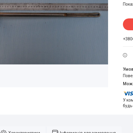
Пока
+380
пов
У ко
будь