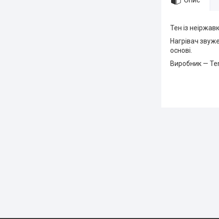
Опис
Тен із неіржавк
Нагрівач звуже
основі.
Виробник — Te