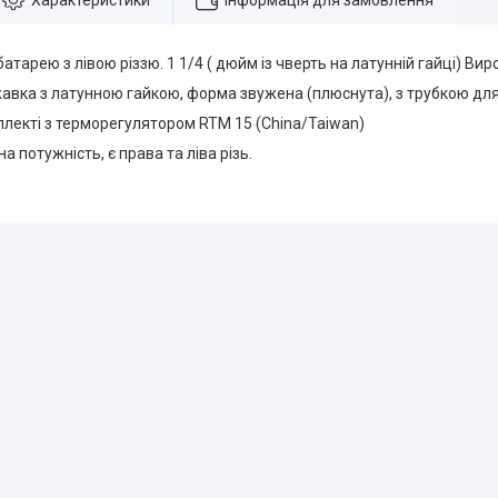
Характеристики
Інформація для замовлення
батарею з лівою різзю. 1 1/4 ( дюйм із чверть на латунній гайці) Ви
жавка з латунною гайкою, форма звужена (плюснута), з трубкою дл
плекті з терморегулятором RTM 15 (China/Taiwan)
на потужність, є права та ліва різь.