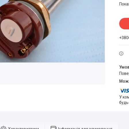
Пока
+380
пов
У ко
будь