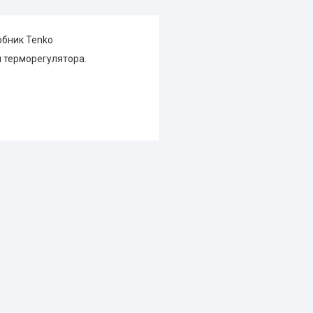
робник Tenko
я терморегулятора.