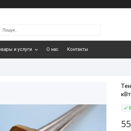
овары и услуги
О нас
Контакты
Тен
кВт
55