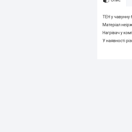
Опис
ТЕН у чавунну 
Матеріал неір
Нагрівач у ком
У наявності різ