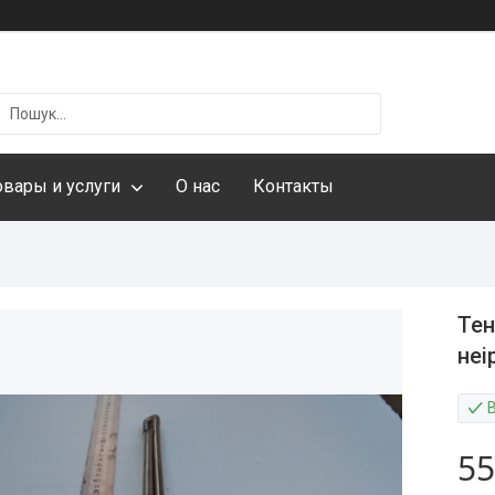
овары и услуги
О нас
Контакты
Тен
неі
55