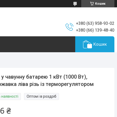
Кошик
+380 (63) 958-93-02
+380 (66) 139-48-40
Кошик
 у чавунну батарею 1 кВт (1000 Вт),
ржавка ліва різь із терморегулятором
В наявності
Оптом і в роздріб
6 ₴