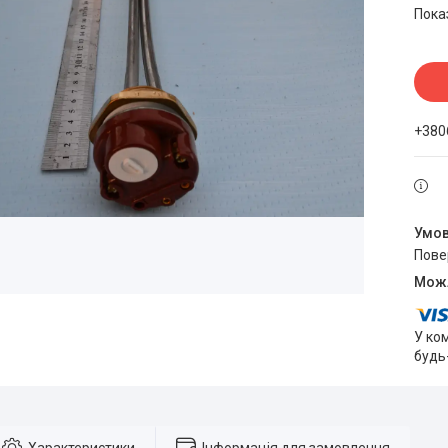
Пока
+380
пов
У ко
будь