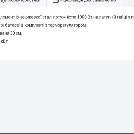
Характеристики
Інформація для замовлення
лемент із неіржавкої сталі потужністю 1000 Вт на латунній гайці з 
ої батареї в комплекті з терморегулятором.
вача 30 см.
 кВт