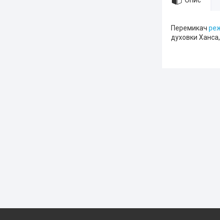
Опис
Перемикач
ре
духовки Ханса,