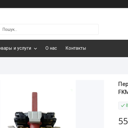
овары и услуги
О нас
Контакты
Пер
FK
55