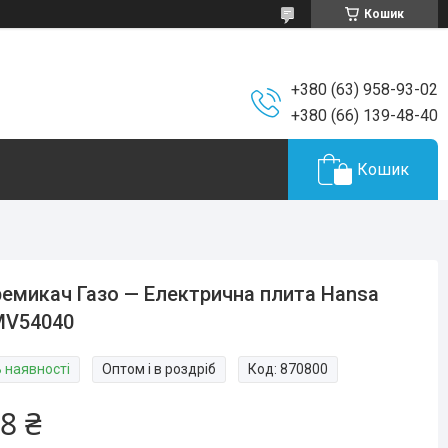
Кошик
+380 (63) 958-93-02
+380 (66) 139-48-40
Кошик
емикач Газо — Електрична плита Hansa
MV54040
В наявності
Оптом і в роздріб
Код:
870800
8 ₴