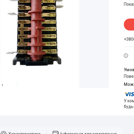
Пока
+380
пов
У ко
будь