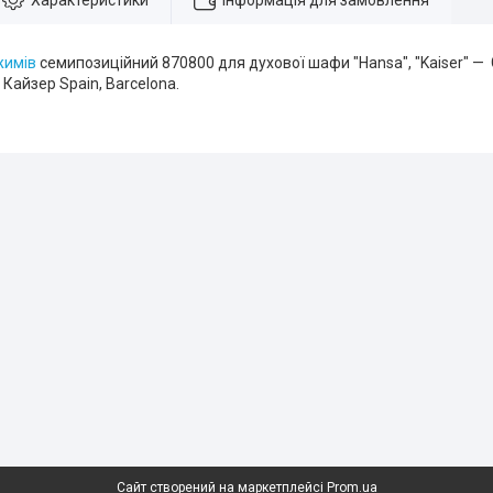
Характеристики
Інформація для замовлення
жимів
семипозиційний 870800 для духової шафи "Hansa", "Kaiser" — 
 Кайзер Spain, Barcelona.
Сайт створений на маркетплейсі
Prom.ua