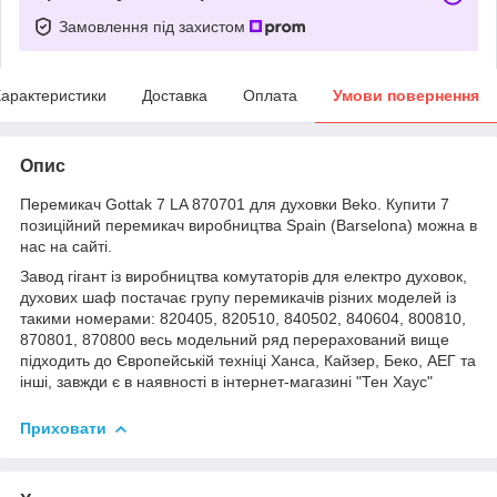
Замовлення під захистом
арактеристики
Доставка
Оплата
Умови повернення
Опис
Перемикач Gottak 7 LA 870701 для духовки Beko. Купити 7
позиційний перемикач виробництва Spain (Barselona) можна в
нас на сайті.
Завод гігант із виробництва комутаторів для електро духовок,
духових шаф постачає групу перемикачів різних моделей із
такими номерами: 820405, 820510, 840502, 840604, 800810,
870801, 870800 весь модельний ряд перерахований вище
підходить до Європейській техніці Ханса, Кайзер, Беко, АЕГ та
інші, завжди є в наявності в інтернет-магазині "Тен Хаус"
Приховати