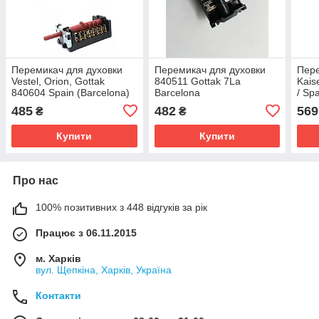
Перемикач для духовки
Перемикач для духовки
Пере
Vestel, Orion, Gottak
840511 Gottak 7La
Kais
840604 Spain (Barcelona)
Barcelona
/ Sp
4х позиційний
485
482
569
₴
₴
Купити
Купити
Про нас
100% позитивних з 448 відгуків за рік
Працює з 06.11.2015
м. Харків
вул. Щепкіна, Харків, Україна
Контакти