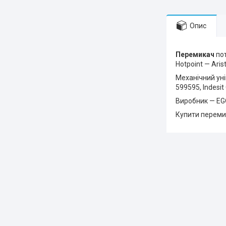
Опис
Перемикач
пот
Hotpoint — Arist
Механічний ун
599595, Indesi
Виробник — EG
Купити перем