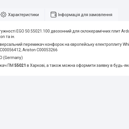
Характеристики
Інформація для замовлення
ужності EGO 50.55021.100 двозонний для склокерамічних плит Ardo, G
on та ін.
іверсальний перемикач конфорок на європейську електроплиту Whir
t C00056412, Ariston C00053266
O (Germany)
икач ПМ
55021
в Харкові, а також можна оформити заявку в будь-яко