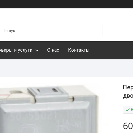
овары и услуги
О нас
Контакты
Пер
дво
60