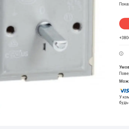
Пока
+380
пов
У ко
будь