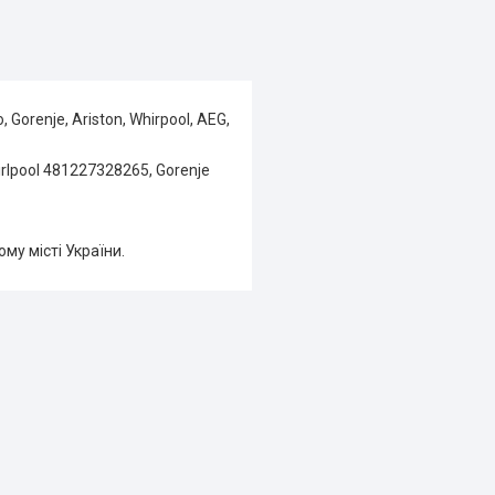
orenje, Ariston, Whirpool, AEG,
lpool 481227328265, Gorenje
му місті України.