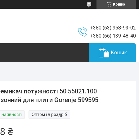
Кошик
+380 (63) 958-93-02
+380 (66) 139-48-40
Кошик
емикач потужності 50.55021.100
зонний для плити Gorenje 599595
В наявності
Оптом і в роздріб
8 ₴