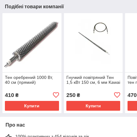
Подібні товари компанії
Тен оребрений 1000 Вт,
Гнучкий повітряний Тен
Пові
40 см (прямий)
1,5 кВт 150 см, 6 мм Kawai
тен 
410
250
470
₴
₴
Купити
Купити
Про нас
100% позитивних з 454 відгуків за рік