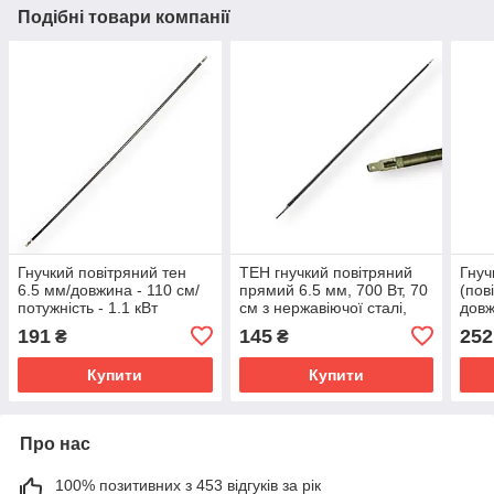
Подібні товари компанії
Гнучкий повітряний тен
ТЕН гнучкий повітряний
Гнуч
6.5 мм/довжина - 110 см/
прямий 6.5 мм, 700 Вт, 70
(пов
потужність - 1.1 кВт
см з нержавіючої сталі,
довж
Каwai
поту
191
145
252
₴
₴
Купити
Купити
Про нас
100% позитивних з 453 відгуків за рік