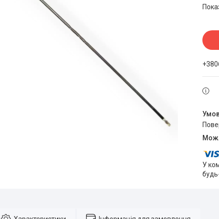
Пока
+380
пов
У ко
будь