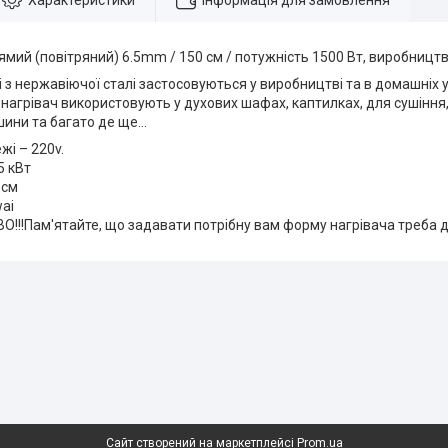
Характеристики
Інформація для замовлення
ямий (повітряний) 6.5mm / 150 см / потужність 1500 Вт, виробництв
чі з нержавіючої сталі застосовуються у виробництві та в домашніх 
нагрівач використовують у духових шафах, каптилках, для сушіння,
ини та багато де ще...
жі – 220v.
5 кВт
 см
ai
!!Пам'ятайте, що задавати потрібну вам форму нагрівача треба 
Сайт створений на маркетплейсі
Prom.ua