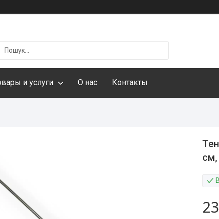
овары и услуги
О нас
Контакты
Тен
см,
23