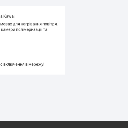
а Каwai.
умовах для нагрівання повітря.
 камери полімеризації та
до включення в мережу!