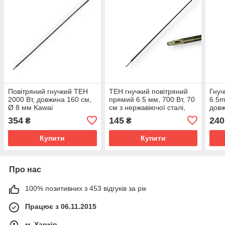
Повітряний гнучкий ТЕН
ТЕН гнучкий повітряний
Гнуч
2000 Вт, довжина 160 см,
прямий 6.5 мм, 700 Вт, 70
6.5m
Ø 8 мм Kawai
см з нержавіючої сталі,
довж
Каwai
354
145
240
₴
₴
Купити
Купити
Про нас
100% позитивних з 453 відгуків за рік
Працює з 06.11.2015
м. Харків