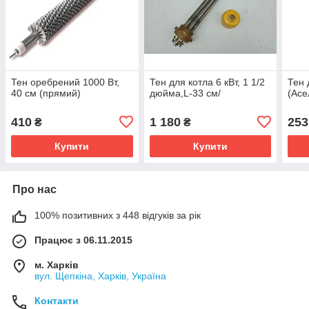
Тен оребрений 1000 Вт,
Тен для котла 6 кВт, 1 1/2
Тен 
40 см (прямий)
дюйма,L-33 см/
(Асе
410
1 180
253
₴
₴
Купити
Купити
Про нас
100% позитивних з 448 відгуків за рік
Працює з 06.11.2015
м. Харків
вул. Щепкіна, Харків, Україна
Контакти