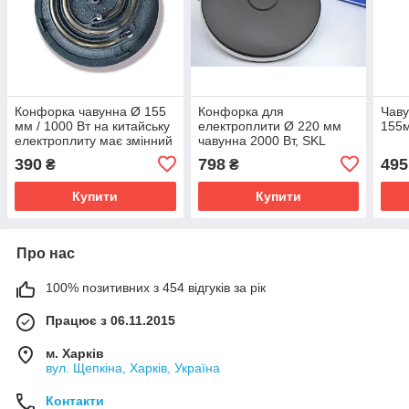
Конфорка чавунна Ø 155
Конфорка для
Чаву
мм / 1000 Вт на китайську
електроплити Ø 220 мм
155м
електроплиту має змінний
чавунна 2000 Вт, SKL
тен
390
798
495
₴
₴
Купити
Купити
Про нас
100% позитивних з 454 відгуків за рік
Працює з 06.11.2015
м. Харків
вул. Щепкіна, Харків, Україна
Контакти