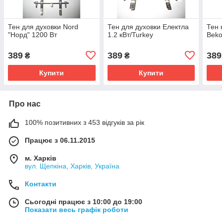
Тен для духовки Nord
Тен для духовки Електла
Тен 
"Норд" 1200 Вт
1.2 кВт/Turkey
Beko
389
389
389
₴
₴
Купити
Купити
Про нас
100% позитивних з 453 відгуків за рік
Працює з 06.11.2015
м. Харків
вул. Щепкіна, Харків, Україна
Контакти
Сьогодні працює з 10:00 до 19:00
Показати весь графік роботи