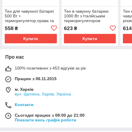
Тен для чавунної батареї
Тен в чавунну батарею
Тен 
500 Вт +
1000 Вт з Італійським
чаву
терморегулятор,права та
терморегулятором
різз
ліва різьба дюйм з чвертю
Італ
558
623
614
₴
₴
(1 1/4)
Купити
Купити
Про нас
100% позитивних з 453 відгуків за рік
Працює з 06.11.2015
м. Харків
вул. Щепкіна, Харків, Україна
Контакти
Сьогодні працює з 08:00 до 21:00
Показати весь графік роботи