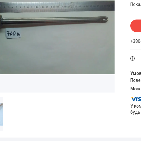
Пока
+380
пов
У ко
будь