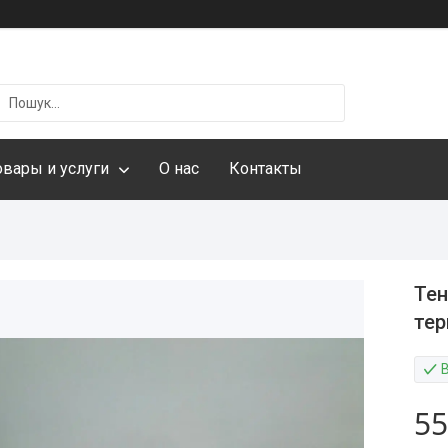
овары и услуги
О нас
Контакты
Тен
те
55