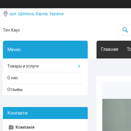
вул. Щепкіна, Харків, Україна
Тен Хаус
Главная
Т
Товары и услуги
О нас
Отзывы