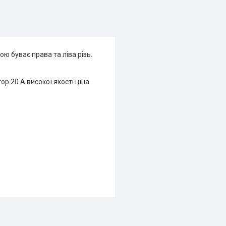
ою буває права та ліва різь.
р 20 А високої якості ціна