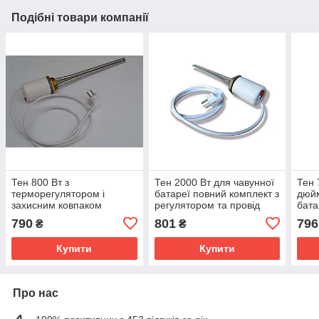
Подібні товари компанії
Тен 800 Вт з
Тен 2000 Вт для чавунної
Тен 
терморегулятором і
батареї повний комплект з
дюйм
захисним ковпаком
регулятором та провід
бата
комплект для чавунної
2кВт
терм
790
801
796
₴
₴
батареї
захи
Купити
Купити
Про нас