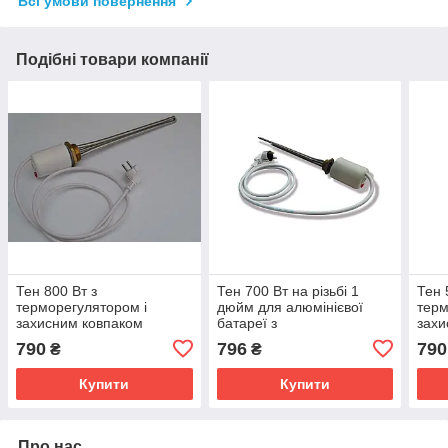
Всі умови повернення
Подібні товари компанії
Тен 800 Вт з
Тен 700 Вт на різьбі 1
Тен 
терморегулятором і
дюйм для алюмінієвої
терм
захисним ковпаком
батареї з
захи
комплект для чавунної
терморегулятором і
чаву
790
796
790
₴
₴
батареї
захисним ковпаком
Купити
Купити
Про нас