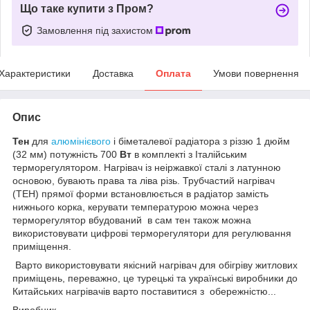
Що таке купити з Пром?
Замовлення під захистом
Характеристики
Доставка
Оплата
Умови повернення
Опис
Тен
для
алюмінієвого
і біметалевої радіатора з різзю 1 дюйм
(32 мм) потужність 700
Вт
в комплекті з Італійським
терморегулятором. Нагрівач із неіржавкої сталі з латунною
основою, бувають права та ліва різь. Трубчастий нагрівач
(ТЕН) прямої форми встановлюється в радіатор замість
нижнього корка, керувати температурою можна через
терморегулятор вбудований в сам тен також можна
використовувати цифрові терморегулятори для регулювання
приміщення.
Варто використовувати якісний нагрівач для обігріву житлових
приміщень, переважно, це турецькі та українські виробники до
Китайських нагрівачів варто поставитися з обережністю...
Виробник