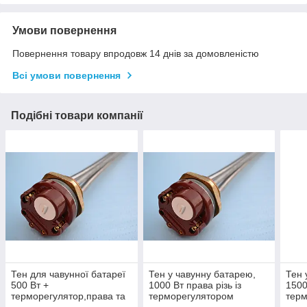
Умови повернення
Повернення товару впродовж 14 днів за домовленістю
Всі умови повернення
Подібні товари компанії
Тен для чавунної батареї
Тен у чавунну батарею,
Тен 
500 Вт +
1000 Вт права різь із
1500
терморегулятор,права та
терморегулятором
тер
ліва різьба дюйм з чвертю