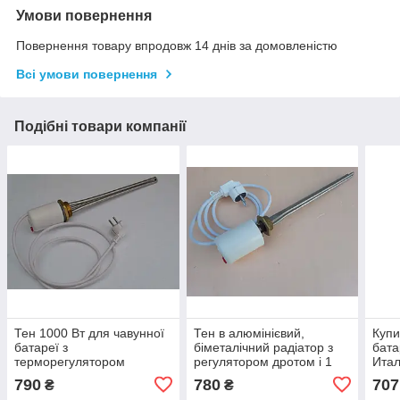
Умови повернення
Повернення товару впродовж 14 днів за домовленістю
Всі умови повернення
Подібні товари компанії
Тен 1000 Вт для чавунної
Тен в алюмінієвий,
Купи
батареї з
біметалічний радіатор з
бата
терморегулятором
регулятором дротом і 1
Итал
дюйм 1000 Вт
и за
790
780
707
₴
₴