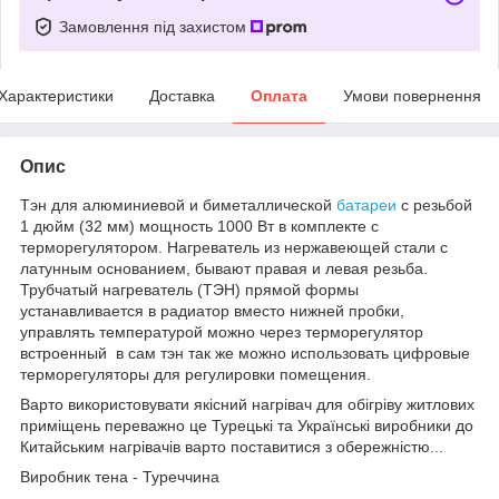
Замовлення під захистом
Характеристики
Доставка
Оплата
Умови повернення
Опис
Тэн для алюминиевой и биметаллической
батареи
с резьбой
1 дюйм (32 мм) мощность 1000 Вт в комплекте с
терморегулятором. Нагреватель из нержавеющей стали с
латунным основанием, бывают правая и левая резьба.
Трубчатый нагреватель (ТЭН) прямой формы
устанавливается в радиатор вместо нижней пробки,
управлять температурой можно через терморегулятор
встроенный в сам тэн так же можно использовать цифровые
терморегуляторы для регулировки помещения.
Варто використовувати якісний нагрівач для обігріву житлових
приміщень переважно це Турецькі та Українські виробники до
Китайським нагрівачів варто поставитися з обережністю...
Виробник тена - Туреччина