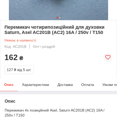
Перемикач чотирипозиційний для духовки
Saturn, Asel AC201B (AC2) 16A / 250v / T150
Немає в наявності
Код: AC201B
Опт і роздріб
162
₴
127 ₴
від 5 шт.
Опис
Характеристики
Доставка
Оплата
Умови п
Опис
Перемикач 4х позиційний Asel, Saturn AC201B (AC2) 16A /
250v / T150