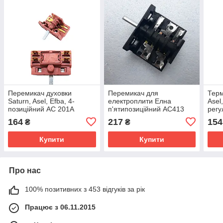
Перемикач духовки
Перемикач для
Терм
Saturn, Asel, Efba, 4-
електроплити Елна
Asel
позиційний AC 201A
п'ятипозиційний AC413
регу
(AC4) 16A / 250v / T150
164
217
154
₴
₴
Купити
Купити
Про нас
100% позитивних з 453 відгуків за рік
Працює з 06.11.2015