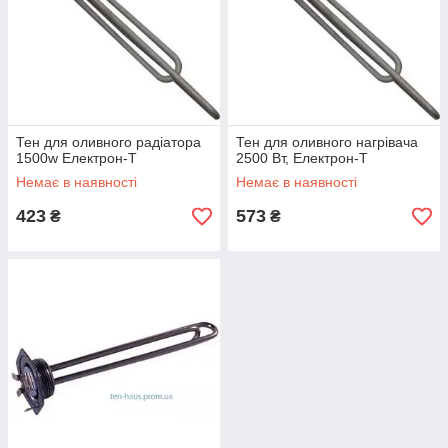
к ним. Реализуем ТЭНы для масляного радиатора в розницу
и оптовыми партиями. Продукция серии Электрон-Т
изготавливается из черного металла в Украине и идеально
подходит для использования в отечественных жилых домах,
квартирах и офисных помещениях. Для заказа электрических
нагревательных элементов оставьте заявку онлайн, и мы
свяжемся с вами в ближайшее время — обрабатываем
Тен для оливного радіатора
Тен для оливного нагрівача
заказы и консультируем по телефону с понедельника по
1500w Електрон-Т
2500 Вт, Електрон-Т
субботу включительно.
Немає в наявності
Немає в наявності
423
573
₴
₴