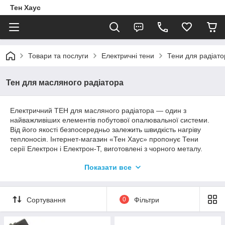
Тен Хаус
Товари та послуги
Електричні тени
Тени для радіато
Тен для масляного радіатора
Електричний ТЕН для масляного радіатора — один з
найважливіших елементів побутової опалювальної системи.
Від його якості безпосередньо залежить швидкість нагріву
теплоносія. Інтернет-магазин «Тен Хаус» пропонує Тени
серії Електрон і Електрон-Т, виготовлені з чорного металу.
Потужність варіюється від 1,2 до 2,5 кВт. Активно
Показати все
співпрацюємо з кінцевими споживачами і оптовиками — для
кожного підберемо оптимальні умови.
Сортування
0
Фільтри
Електричні Тени Електрон-Т з чорного
металу