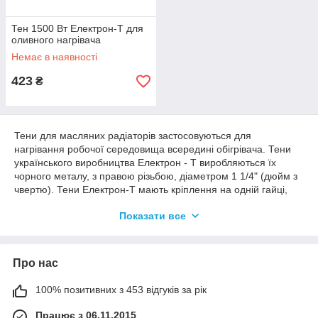
Тен 1500 Вт Електрон-Т для
оливного нагрівача
Немає в наявності
423
₴
Тени для масляних радіаторів застосовуються для
нагрівання робочої середовища всередині обігрівача. Тени
українського виробництва Електрон - Т виробляються їх
чорного металу, з правою різьбою, діаметром 1 1/4" (дюйм з
чвертю). Тени Електрон-Т мають кріплення на одній гайці,
випускаються номінальною потужністю 1,2 кВт, 1,5 кВт, 2кВт,
Показати все
2,5 кВт.
Про нас
Тени для масляних обігрівачів
100% позитивних з 453 відгуків за рік
Працює з 06.11.2015
Електрон-Т, даної категорії, технологічно не передбачають