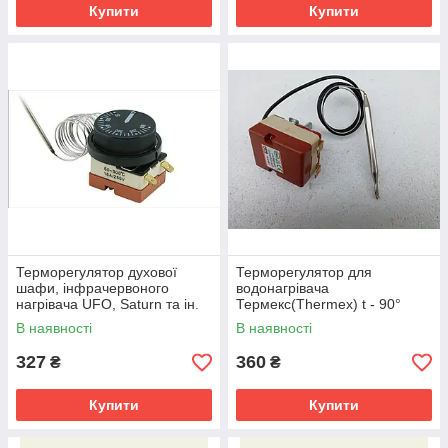
Купити
Купити
Терморегулятор духової
Терморегулятор для
шафи, інфрачервоного
водонагрівача
нагрівача UFO, Saturn та ін.
Термекс(Thermex) t - 90°
300*
В наявності
В наявності
327
360
₴
₴
Купити
Купити