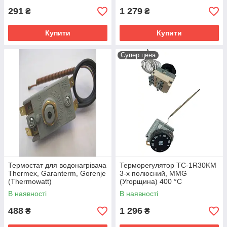
291
1 279
₴
₴
Купити
Купити
Супер цена
Термостат для водонагрівача
Терморегулятор TC-1R30KM
Thermex, Garanterm, Gorenje
3-х полюсний, MMG
(Thermowatt)
(Угорщина) 400 °C
В наявності
В наявності
488
1 296
₴
₴