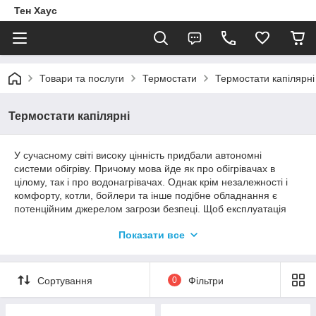
Тен Хаус
Товари та послуги
Термостати
Термостати капілярні
Термостати капілярні
У сучасному світі високу цінність придбали автономні
системи обігріву. Причому мова йде як про обігрівачах в
цілому, так і про водонагрівачах. Однак крім незалежності і
комфорту, котли, бойлери та інше подібне обладнання є
потенційним джерелом загрози безпеці. Щоб експлуатація
такої техніки була безпечною, а саме обладнання було
Показати все
максимально довго, необхідні терморегулятори (капілярні
або аварійні).
В даному розділі зібрані саме капілярні моделі термостатів, є
Сортування
0
Фільтри
всі варіанти, від духовки до сауни. Продукція доступна для
замовлення в кількості від одного примірника. Звертайтеся.