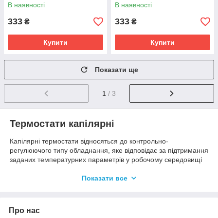
градусів
В наявності
В наявності
333
333
₴
₴
Купити
Купити
Показати ще
1
/ 3
Термостати капілярні
Капілярні термостати відносяться до контрольно-
регулюючого типу обладнання, яке відповідає за підтримання
заданих температурних параметрів у робочому середовищі
нагрівального приладу. Сфера використання капілярних
терморегуляторів в основному знаходиться в сегменті
Показати все
опалення і нагрівального обладнання, таких як системи
опалення, сауни, водонагрівачі, бойлери, електричні печі,
фарбувальні та сушильні камери і т. д.
Про нас