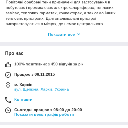
Повітряні оребрені тени призначені для застосування в
побутових і промислових электрокалориферах, теплових
завісах, теплових гарматах, конвекторах, а так само інших
теплових пристроях. Дані опалювальні пристрої
використовуються в місцях, де немає центрального
опалення, або площа приміщення занадто велика, або
Показати все
кліматичні умови диктують необхідність застосування саме
таких видів обігріву.
Про нас
100% позитивних з 450 відгуків за рік
Працює з 06.11.2015
Тени повітряні оребрені (ТЭНР)
м. Харків
вул. Щепкіна, Харків, Україна
ТЭНР конструктивно представляет собой металлический
стержень на который прикреплена лента из
Контакти
высокоуглеродистой стали марок 10КП, либо 0,8Ю. Тен
Сьогодні працює з 08:00 до 20:00
может быть оребрен полностью или фрагментарно, в
Показати весь графік роботи
зависимости от необходимости и предполагаемого
применения.