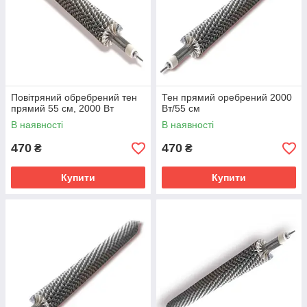
з усієї України. Приймаємо замовлення на Тени повітряні
оребрені онлайн і по телефону. Можлива відправка товарів
день у день, приймаємо оплату післяплатою.
Повітряний обребрений тен
Тен прямий оребрений 2000
прямий 55 см, 2000 Вт
Вт/55 см
В наявності
В наявності
470
470
₴
₴
Купити
Купити