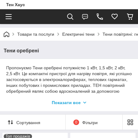
Тен Хаус
Товари та послуги
Електричні тени
Тени повітряні: г
Тени оребрені
Пропонуємо Тени оребрені потужністю 1 кВт, 1,5 кВт, 2 кВт,
2,5 кВт. Це компактні пристрої для нагріву повітря, які успішно
застосовуються в электрокалориферах, теплових гарматах,
інших побутових і промислових приладах. ТЕН повітряний
обребрений являє собою вдосконалений за допомогою
спеціальних ребер нагрівальний елемент, рекомендований
Показати все
для обігріву житлових, комерційних і виробничих приміщень.
Реалізуємо продукцію в роздріб і оптом.
Сортування
0
Фільтри
Потужні Тени оребрені: 1 кВт, 1,5 кВт, 2
кВт, 2,5 кВт
Топ продажів