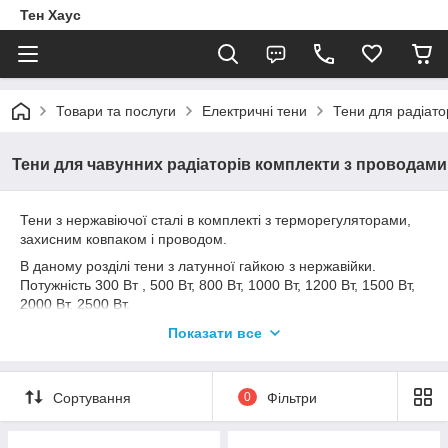
Тен Хаус
Товари та послуги
Електричні тени
Тени для радіато
Тени для чавунних радіаторів комплекти з проводами
Тени з нержавіючої сталі в комплекті з терморегуляторами,
захисним ковпаком і проводом.
В даному розділі тени з латунної гайкою з нержавійки.
Потужність 300 Вт , 500 Вт, 800 Вт, 1000 Вт, 1200 Вт, 1500 Вт,
2000 Вт, 2500 Вт.
Завжди в наявності праві і ліві різьби.
Показати все
Відправка товару щодня
Сортування
0
Фільтри